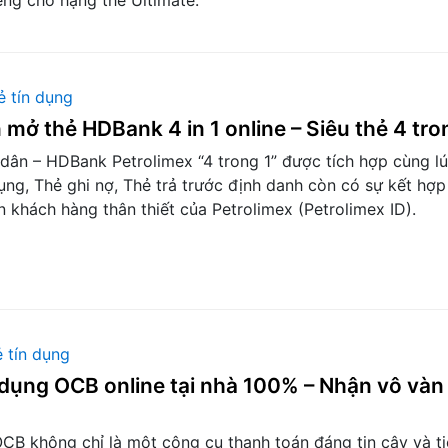
êng cho hạng thẻ Ultimate.
ẻ tín dụng
mở thẻ HDBank 4 in 1 online – Siêu thẻ 4 tro
dân – HDBank Petrolimex “4 trong 1” được tích hợp cùng lú
ụng, Thẻ ghi nợ, Thẻ trả trước định danh còn có sự kết hợp
 khách hàng thân thiết của Petrolimex (Petrolimex ID).
 tín dụng
 dụng OCB online tại nhà 100% – Nhận vô vàn
CB không chỉ là một công cụ thanh toán đáng tin cậy và ti