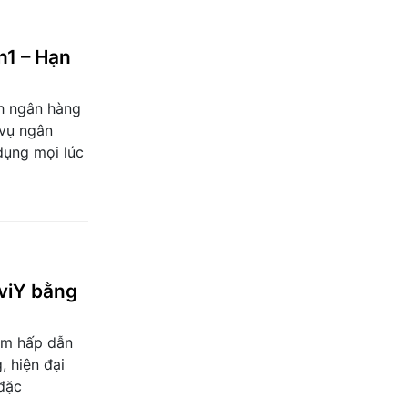
n1 – Hạn
h ngân hàng
 vụ ngân
dụng mọi lúc
viY bằng
ẩm hấp dẫn
, hiện đại
 đặc