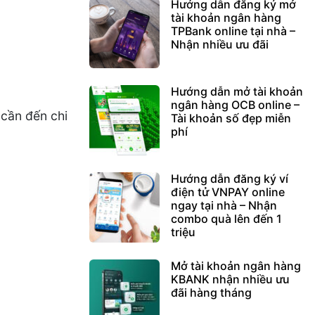
Hướng dẫn đăng ký mở
tài khoản ngân hàng
TPBank online tại nhà –
Nhận nhiều ưu đãi
Hướng dẫn mở tài khoản
ngân hàng OCB online –
 cần đến chi
Tài khoản số đẹp miễn
phí
Hướng dẫn đăng ký ví
điện tử VNPAY online
ngay tại nhà – Nhận
combo quà lên đến 1
triệu
Mở tài khoản ngân hàng
KBANK nhận nhiều ưu
đãi hàng tháng