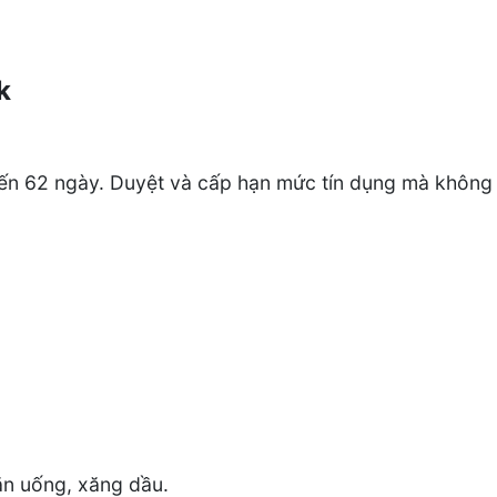
k
n đến 62 ngày. Duyệt và cấp hạn mức tín dụng mà không
ăn uống, xăng dầu.