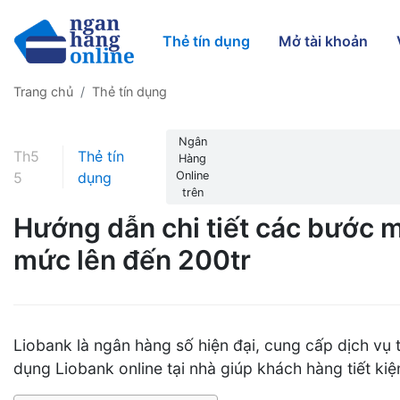
Thẻ tín dụng
Mở tài khoản
Trang chủ
Thẻ tín dụng
Ngân
Th5
Thẻ tín
Hàng
5
dụng
Online
trên
Hướng dẫn chi tiết các bước m
mức lên đến 200tr
Liobank là ngân hàng số hiện đại, cung cấp dịch vụ t
dụng Liobank online tại nhà giúp khách hàng tiết kiệ