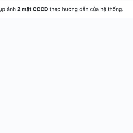
hụp ảnh
2 mặt CCCD
theo hướng dẫn của hệ thống.