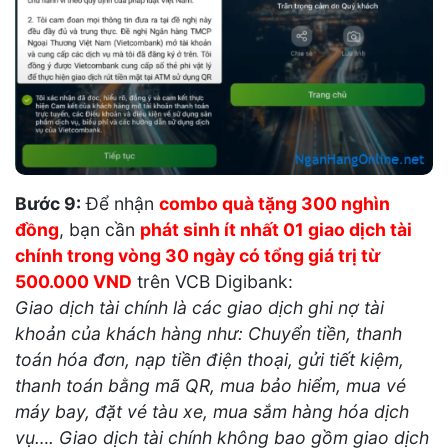
Bước 9:
Để nhận
combo quà tặng 300 nghìn
đồng
, bạn cần
phát sinh ít nhất 01 giao dịch tài
chính trong vòng 30 ngày có tổng giá trị từ
500.000 VND
trên VCB Digibank:
Giao dịch tài chính là các giao dịch ghi nợ tài
khoản của khách hàng như: Chuyển tiền, thanh
toán hóa đơn, nạp tiền điện thoại, gửi tiết kiệm,
thanh toán bằng mã QR, mua bảo hiểm, mua vé
máy bay, đặt vé tàu xe, mua sắm hàng hóa dịch
vụ…. Giao dịch tài chính không bao gồm giao dịch