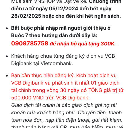
Mua sắm VNSHOP và Đặt vé xe.
Chương trình
diễn ra từ ngày 05/12/2024 đến hết ngày
28/02/2025 hoặc cho đến khi hết ngân sách.
Bắt buộc phải nhập mã người giới thiệu ở
Bước 7 theo hướng dẫn dưới đây là:
0909785758
để nhận bộ quà tặng 300K.
Khách hàng chưa từng đăng ký dịch vụ VCB
Digibank tại Vietcombank.
Bạn cần thực hiện đăng ký, kích hoạt dịch vụ
VCB Digibank và phát sinh ít nhất 01 giao dịch
tài chính trong vòng 30 ngày có TỔNG giá trị từ
500.000 VND trên VCB Digibank
:
Giao dịch tài chính là các giao dịch ghi nợ tài
khoản của khách hàng như: Chuyển tiền, thanh
toán hóa đơn, nạp tiền điện thoại, gửi tiết kiệm,
thanh toán bằng mã QR, mua bảo hiểm, mua vé