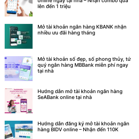
online ngay tại nhà – Nhận combo quà
lên đến 1 triệu
Mở tài khoản ngân hàng KBANK nhận
nhiều ưu đãi hàng tháng
Mở tài khoản số đẹp, số phong thủy, tứ
quý ngân hàng MBBank miễn phí ngay
tại nhà
Hướng dẫn mở tài khoản ngân hàng
SeABank online tại nhà
Hướng dẫn đăng ký mở tài khoản ngân
hàng BIDV online – Nhận đến 110K