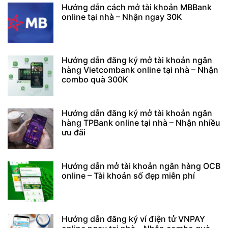
Hướng dẫn cách mở tài khoản MBBank
online tại nhà – Nhận ngay 30K
Hướng dẫn đăng ký mở tài khoản ngân
hàng Vietcombank online tại nhà – Nhận
combo quà 300K
Hướng dẫn đăng ký mở tài khoản ngân
hàng TPBank online tại nhà – Nhận nhiều
ưu đãi
Hướng dẫn mở tài khoản ngân hàng OCB
online – Tài khoản số đẹp miễn phí
Hướng dẫn đăng ký ví điện tử VNPAY