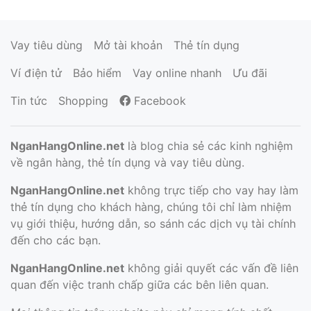
Vay tiêu dùng
Mở tài khoản
Thẻ tín dụng
Ví điện tử
Bảo hiểm
Vay online nhanh
Ưu đãi
Tin tức
Shopping
Facebook
NganHangOnline.net
là blog chia sẻ các kinh nghiệm
về ngân hàng, thẻ tín dụng và vay tiêu dùng.
NganHangOnline.net
không trực tiếp cho vay hay làm
thẻ tín dụng cho khách hàng, chúng tôi chỉ làm nhiệm
vụ giới thiệu, hướng dẫn, so sánh các dịch vụ tài chính
đến cho các bạn.
NganHangOnline.net
không giải quyết các vấn đề liên
quan đến việc tranh chấp giữa các bên liên quan.