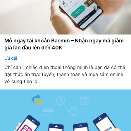
Mở ngay tài khoản Baemin – Nhận ngay mã giảm
giá lần đầu lên đến 40K
Ưu đãi
Chỉ cần 1 chiếc điện thoại thông minh là bạn đã có thể
đặt thức ăn trực tuyến, thanh toán và mua sắm online
vô cùng tiện lợi.