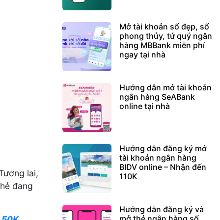
Mở tài khoản số đẹp, số
phong thủy, tứ quý ngân
hàng MBBank miễn phí
ngay tại nhà
Hướng dẫn mở tài khoản
ngân hàng SeABank
online tại nhà
Hướng dẫn đăng ký mở
tài khoản ngân hàng
BIDV online – Nhận đến
Tương lai,
110K
thẻ đang
Hướng dẫn đăng ký và
mở thẻ ngân hàng số
r 50K