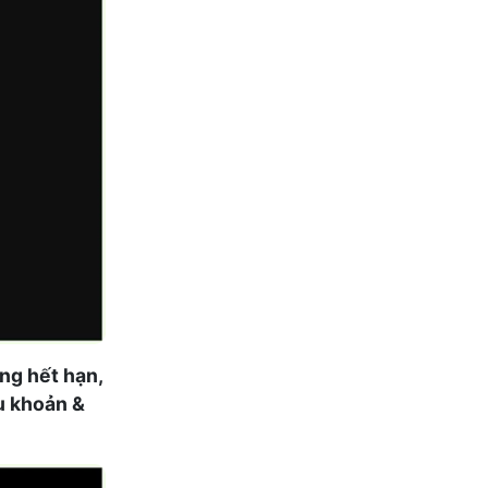
ng hết hạn,
 khoản &