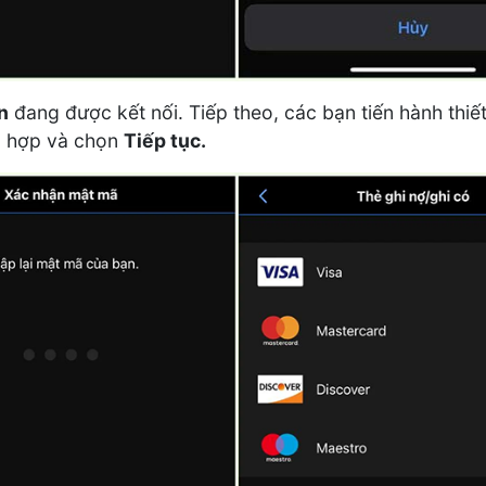
n
đang được kết nối. Tiếp theo, các bạn tiến hành thiế
ù hợp và chọn
Tiếp tục.