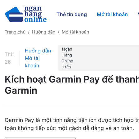
Thẻ tín dụng
Mở tài khoản
Trang chủ
Hướng dẫn
Mở tài khoản
Ngân
Hướng dẫn
Th11
Hàng
Mở tài
26
Online
khoản
trên
Kích hoạt Garmin Pay để thanh
Garmin
Garmin Pay là một tính năng tiện ích được tích hợp
toán không tiếp xúc một cách dễ dàng và an toàn.