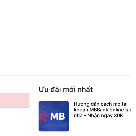
Ưu đãi mới nhất
Hướng dẫn cách mở tài
khoản MBBank online tại
nhà – Nhận ngay 30K