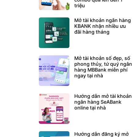
triệu
Mở tài khoản ngân hàng
KBANK nhận nhiều ưu
đãi hàng tháng
Mở tài khoản số đẹp, số
phong thủy, tứ quý ngân
hàng MBBank miễn phí
ngay tại nhà
Hướng dẫn mở tài khoản
ngân hàng SeABank
online tại nhà
Hướng dẫn đăng ký mở