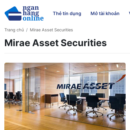
Thẻ tín dụng
Mở tài khoản
Trang chủ
Mirae Asset Securities
Mirae Asset Securities