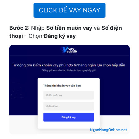
CLICK ĐỂ VAY NGAY
Bước 2:
Nhập
Số tiền muốn vay
và
Số điện
thoại
– Chọn
Đăng ký vay