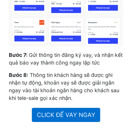
Bước 7:
Gửi thông tin đăng ký vay, và nhận kết
quả báo vay thành công ngay lập tức
Bước 8:
Thông tin khách hàng sẽ được ghi
nhận tự động, khoản vay sẽ được giải ngân
ngay vào tài khoản ngân hàng cho khách sau
khi tele-sale gọi xác nhận.
CLICK ĐỂ VAY NGAY