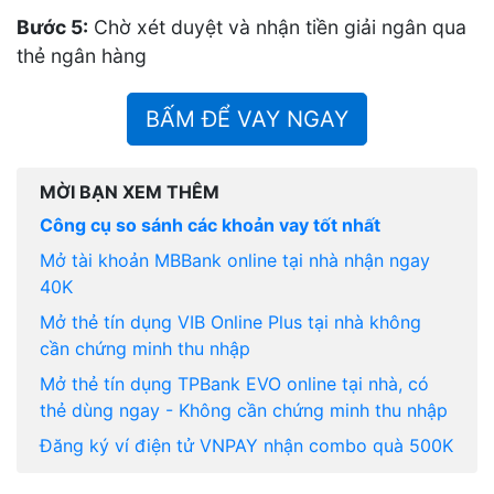
Bước 5:
Chờ xét duyệt và nhận tiền giải ngân qua
thẻ ngân hàng
BẤM ĐỂ VAY NGAY
MỜI BẠN XEM THÊM
Công cụ so sánh các khoản vay tốt nhất
Mở tài khoản MBBank online tại nhà nhận ngay
40K
Mở thẻ tín dụng VIB Online Plus tại nhà không
cần chứng minh thu nhập
Mở thẻ tín dụng TPBank EVO online tại nhà, có
thẻ dùng ngay - Không cần chứng minh thu nhập
Đăng ký ví điện tử VNPAY nhận combo quà 500K