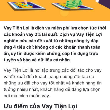
Vay Tiện Lợi là dịch vụ miễn phí lựa chọn tức thời
các khoản vay 0% lãi suất. Dịch vụ Vay Tiện Lợi
nghiên cứu các đề xuất từ những công ty đáp
ứng 4 tiêu chí: không có các khoản thanh toán
ẩn, uy tín được kiểm chứng, cấp tín dụng trực
tuyến và bảo vệ dữ liệu cá nhân.
Vay Tiện Lợi là nơi tập trung các đối tác cho vay
và đề xuất đến khách hàng những đối tác có
những ưu đãi cho vay tốt nhất và khách hàng tin
tưởng nhiều nhất, khách hàng dễ dàng lựa chọn
nơi mà mình muốn vay.
Ưu điểm của Vay Tiện Lợi