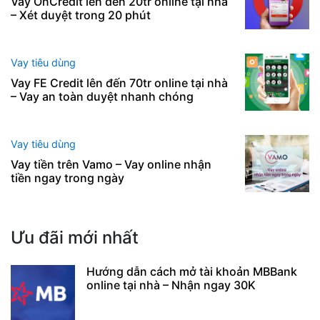
Vay OnCredit lên đến 20tr online tại nhà
– Xét duyệt trong 20 phút
Vay tiêu dùng
Vay FE Credit lên đến 70tr online tại nhà
– Vay an toàn duyệt nhanh chóng
Vay tiêu dùng
Vay tiền trên Vamo – Vay online nhận
tiền ngay trong ngày
Ưu đãi mới nhất
Hướng dẫn cách mở tài khoản MBBank
online tại nhà – Nhận ngay 30K