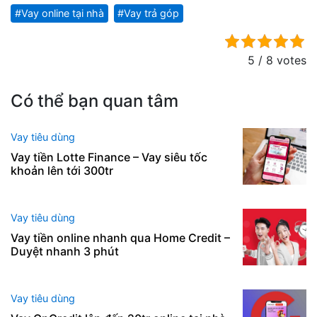
Vay online tại nhà
Vay trả góp
5 / 8 votes
Có thể bạn quan tâm
Vay tiêu dùng
Vay tiền Lotte Finance – Vay siêu tốc
khoản lên tới 300tr
Vay tiêu dùng
Vay tiền online nhanh qua Home Credit –
Duyệt nhanh 3 phút
Vay tiêu dùng