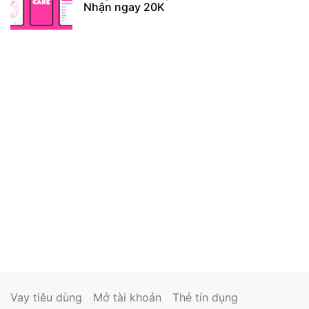
Nhận ngay 20K
Vay tiêu dùng
Mở tài khoản
Thẻ tín dụng