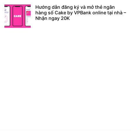
Hướng dẫn đăng ký và mở thẻ ngân
hàng số Cake by VPBank online tại nhà –
Nhận ngay 20K