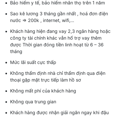
Bảo hiểm y tế, bảo hiểm nhân thọ trên 1 năm
Sao kê lương 3 tháng gần nhất , hoá đơn điện
nước => 200k , internet, wifi,…
Khách hàng hiện đang vay 2,3 ngân hàng hoặc
công ty tài chính khác vẫn hổ trợ vay thêm
được Thời gian đóng tiền linh hoạt từ 6 – 36
tháng
Mức lãi suất cực thấp
Không thẩm định nhà chỉ thẩm định qua điện
thoại gặp mặt trực tiếp làm hồ sơ
Không mất phí của khách hàng
Không qua trung gian
Khách hàng được nhận giải ngân ngay khi đậu