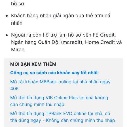
hồ sơ
Khách hàng nhận giải ngân qua thẻ atm cá
nhân
Ngoài ra còn hổ trợ làm hồ sơ bên FE Credit,
Ngân hàng Quân Đội (mcredit), Home Credit và
Mirae
MỜI BẠN XEM THÊM
Công cụ so sánh các khoản vay tốt nhất
Mở tài khoản MBBank online tại nhà nhận ngay
40K
Mở thẻ tín dụng VIB Online Plus tại nhà không
cần chứng minh thu nhập
Mở thẻ tín dụng TPBank EVO online tại nhà, có
thẻ dùng ngay - Không cần chứng minh thu nhập