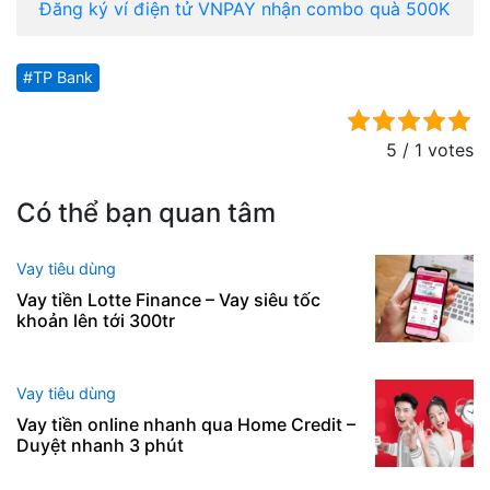
Đăng ký ví điện tử VNPAY nhận combo quà 500K
TP Bank
5 / 1 votes
Có thể bạn quan tâm
Vay tiêu dùng
Vay tiền Lotte Finance – Vay siêu tốc
khoản lên tới 300tr
Vay tiêu dùng
Vay tiền online nhanh qua Home Credit –
Duyệt nhanh 3 phút