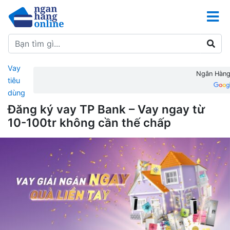
Vay
Ngân Hàng 
tiêu
dùng
Đăng ký vay TP Bank – Vay ngay từ
10-100tr không cần thế chấp