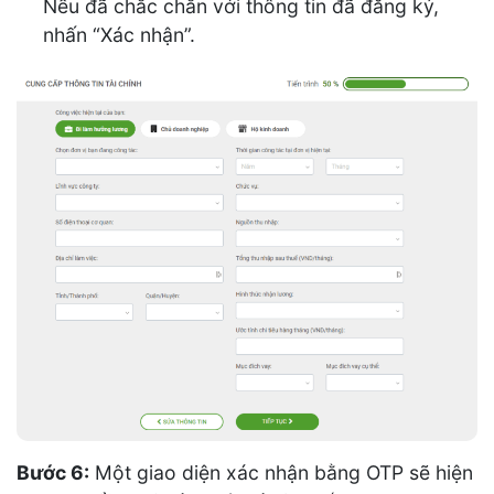
Nếu đã chắc chắn với thông tin đã đăng ký,
nhấn “Xác nhận”.
Bước 6:
Một giao diện xác nhận bằng OTP sẽ hiện