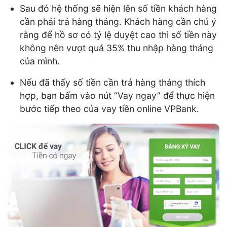
Sau đó hệ thống sẽ hiện lên số tiền khách hàng
cần phải trả hàng tháng. Khách hàng cần chú ý
rằng để hồ sơ có tỷ lệ duyệt cao thì số tiền này
không nên vượt quá 35% thu nhập hàng tháng
của mình.
Nếu đã thấy số tiền cần trả hàng tháng thích
hợp, bạn bấm vào nút “Vay ngay” để thực hiện
bước tiếp theo của vay tiền online VPBank.