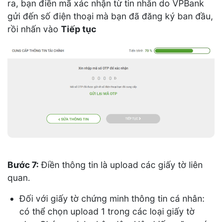
ra, bạn điền mã xác nhận từ tin nhắn do VPBank
gửi đến số điện thoại mà bạn đã đăng ký ban đầu,
rồi nhấn vào
Tiếp tục
Bước 7:
Điền thông tin là upload các giấy tờ liên
quan.
Đối với giấy tờ chứng minh thông tin cá nhân:
có thể chọn upload 1 trong các loại giấy tờ