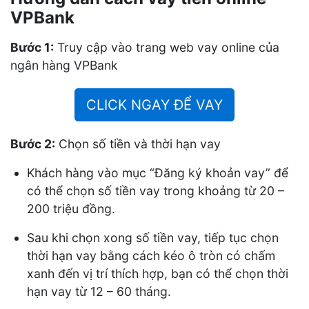
VPBank
Bước 1:
Truy cập vào trang web vay online của
ngân hàng VPBank
CLICK NGAY ĐỂ VAY
Bước 2:
Chọn số tiền và thời hạn vay
Khách hàng vào mục “Đăng ký khoản vay” để
có thể chọn số tiền vay trong khoảng từ 20 –
200 triệu đồng.
Sau khi chọn xong số tiền vay, tiếp tục chọn
thời hạn vay bằng cách kéo ô tròn có chấm
xanh đến vị trí thích hợp, bạn có thể chọn thời
hạn vay từ 12 – 60 tháng.