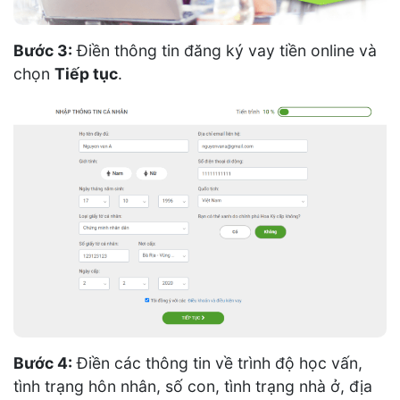
Bước 3:
Điền thông tin đăng ký vay tiền online và
chọn
Tiếp tục
.
Bước 4:
Điền các thông tin về trình độ học vấn,
tình trạng hôn nhân, số con, tình trạng nhà ở, địa