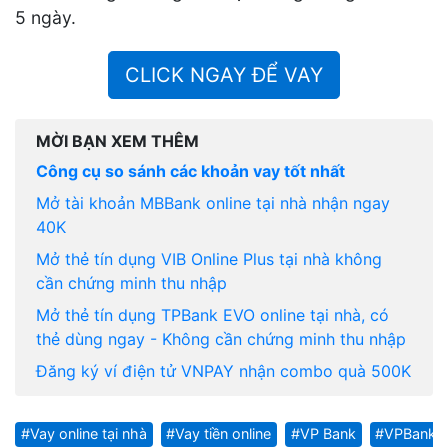
5 ngày.
CLICK NGAY ĐỂ VAY
MỜI BẠN XEM THÊM
Công cụ so sánh các khoản vay tốt nhất
Mở tài khoản MBBank online tại nhà nhận ngay
40K
Mở thẻ tín dụng VIB Online Plus tại nhà không
cần chứng minh thu nhập
Mở thẻ tín dụng TPBank EVO online tại nhà, có
thẻ dùng ngay - Không cần chứng minh thu nhập
Đăng ký ví điện tử VNPAY nhận combo quà 500K
Vay online tại nhà
Vay tiền online
VP Bank
VPBank