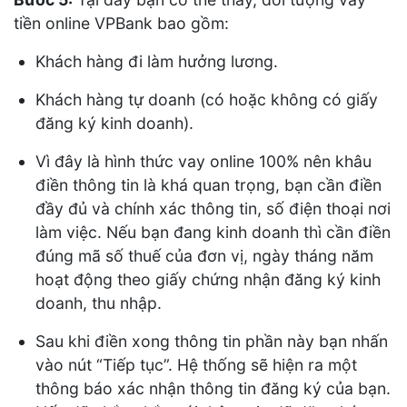
tiền online VPBank bao gồm:
Khách hàng đi làm hưởng lương.
Khách hàng tự doanh (có hoặc không có giấy
đăng ký kinh doanh).
Vì đây là hình thức vay online 100% nên khâu
điền thông tin là khá quan trọng, bạn cần điền
đầy đủ và chính xác thông tin, số điện thoại nơi
làm việc. Nếu bạn đang kinh doanh thì cần điền
đúng mã số thuế của đơn vị, ngày tháng năm
hoạt động theo giấy chứng nhận đăng ký kinh
doanh, thu nhập.
Sau khi điền xong thông tin phần này bạn nhấn
vào nút “Tiếp tục”. Hệ thống sẽ hiện ra một
thông báo xác nhận thông tin đăng ký của bạn.