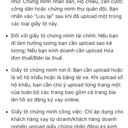
như: Chứng minh nhân dân, Hộ chiếu, căn cước
công dân hoặc chứng minh thư quân đội. Bạn
nhấn vào “Lưu lại” sau khi đã upload một trong
các loại giấy tờ này.
Đối với giấy tờ chứng minh tài chính: Nếu bạn
đi làm hưởng lương bạn cần upload sao kê
lương; Nếu bạn kinh doanh cần upload Hóa
đơn thuế/Biên lai thuế.
Giấy tờ chứng minh nơi ở: Bạn cần upload hoặc
là sổ hộ khẩu hoặc là bằng lái xe. Khi upload sổ
hộ khẩu, bạn cần chú ý upload từng trang một
của toàn bộ các trang bao gồm cả trang bìa
lên hồ sơ đăng ký vay online.
Giấy tờ chứng minh công việc: Chỉ áp dụng cho
khách hàng vay tự doanh/khách hàng doanh
nghiệp upload giấy chứng nhận đăng ký kinh