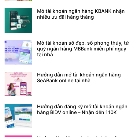
Mở tài khoản ngân hàng KBANK nhận
nhiều ưu đãi hàng tháng
Mở tài khoản số đẹp, số phong thủy, tứ
quý ngân hàng MBBank miễn phí ngay
tại nhà
Hướng dẫn mở tài khoản ngân hàng
SeABank online tại nhà
Hướng dẫn đăng ký mở tài khoản ngân
hàng BIDV online – Nhận đến 110K