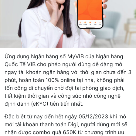
Ứng dụng Ngân hàng số MyVIB của Ngân hàng
Quốc Tế VIB cho phép người dùng dễ dàng mở
ngay tài khoản ngân hàng với thời gian chưa đến 3
phút, hoàn toàn 100% online tại nhà, không phải
tốn công di chuyển chờ đợi tại phòng giao dịch,
tiết kiệm thời gian và công sức nhờ công nghệ
định danh (eKYC) tiên tiến nhất.
Đặc biệt từ nay đến hết ngày 05/12/2023 khi mở
mới tài khoản thanh toán Digi, người dùng mới sẽ
nhận được combo quà 650K từ chương trình ưu