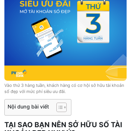
Vào thứ 3 hàng tuần, khách hàng có cơ hội sở hữu tài khoản
số đẹp với mức phí siêu ưu đãi.
Nội dung bài viết
TẠI SAO BẠN NÊN SỞ HỮU SỐ TÀI