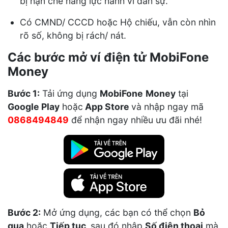
bị hạn chế năng lực hành vi dân sự.
Có CMND/ CCCD hoặc Hộ chiếu, vẫn còn nhìn
rõ số, không bị rách/ nát.
Các bước mở ví điện tử MobiFone
Money
Bước 1:
Tải ứng dụng
MobiFone
Money
tại
Google Play
hoặc
App Store
và nhập ngay mã
0868494849
để nhận ngay nhiều ưu đãi nhé!
Bước 2:
Mở ứng dụng, các bạn có thể chọn
Bỏ
qua
hoặc
Tiếp tục,
sau đó nhập
Số điện thoại
mà