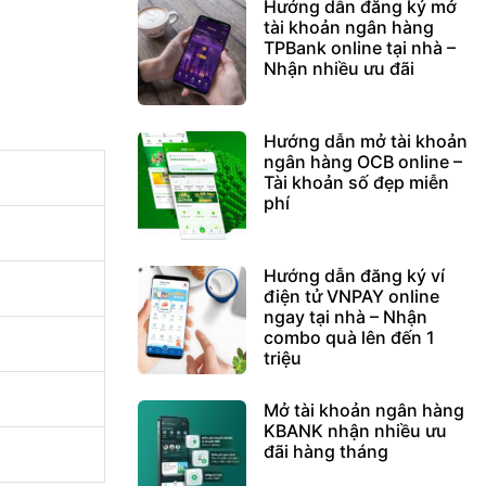
Hướng dẫn đăng ký mở
tài khoản ngân hàng
TPBank online tại nhà –
Nhận nhiều ưu đãi
Hướng dẫn mở tài khoản
ngân hàng OCB online –
Tài khoản số đẹp miễn
phí
Hướng dẫn đăng ký ví
điện tử VNPAY online
ngay tại nhà – Nhận
combo quà lên đến 1
triệu
Mở tài khoản ngân hàng
KBANK nhận nhiều ưu
đãi hàng tháng