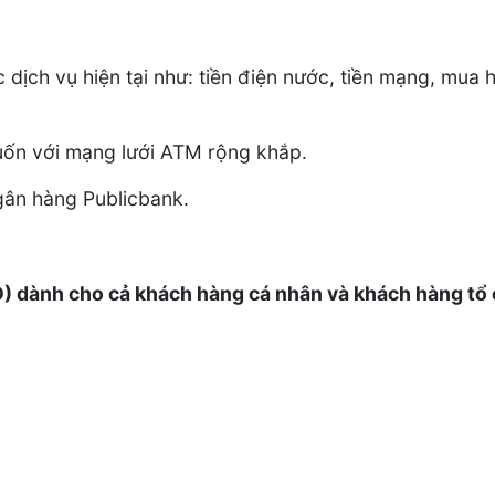
 dịch vụ hiện tại như: tiền điện nước, tiền mạng, mua 
muốn với mạng lưới ATM rộng khắp.
ngân hàng Publicbank.
Đ) dành cho cả khách hàng cá nhân và khách hàng tổ