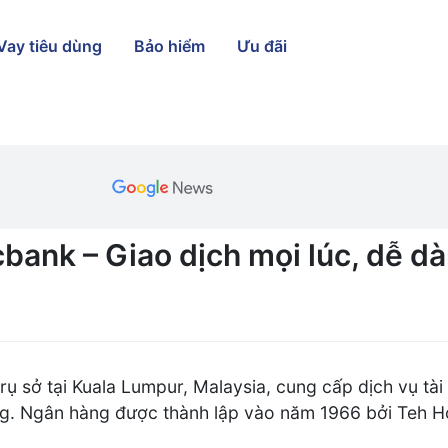
Vay tiêu dùng
Bảo hiểm
Ưu đãi
bank – Giao dịch mọi lúc, dễ d
 sở tại Kuala Lumpur, Malaysia, cung cấp dịch vụ tài
ng. Ngân hàng được thành lập vào năm 1966 bởi Teh H