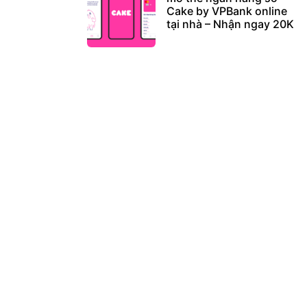
Cake by VPBank online
tại nhà – Nhận ngay 20K