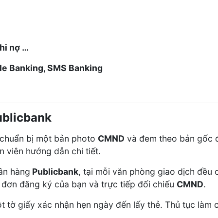
hi nợ …
ile Banking, SMS Banking
ublicbank
 chuẩn bị một bản photo
CMND
và đem theo bản gốc 
 viên hướng dẫn chi tiết.
gân hàng
Publicbank
, tại mỗi văn phòng giao dịch đều
ờ đơn đăng ký của bạn và trực tiếp đối chiếu
CMND
.
một tờ giấy xác nhận hẹn ngày đến lấy thẻ. Thủ tục làm 