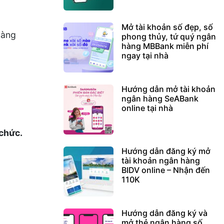
Mở tài khoản số đẹp, số
hàng
phong thủy, tứ quý ngân
hàng MBBank miễn phí
ngay tại nhà
Hướng dẫn mở tài khoản
ngân hàng SeABank
online tại nhà
 chức.
Hướng dẫn đăng ký mở
tài khoản ngân hàng
BIDV online – Nhận đến
110K
Hướng dẫn đăng ký và
mở thẻ ngân hàng số