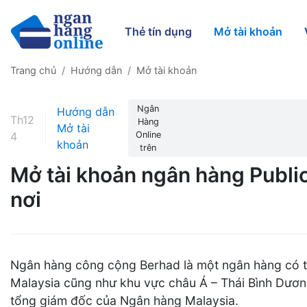
Thẻ tín dụng
Mở tài khoản
Trang chủ
Hướng dẫn
Mở tài khoản
Ngân
Hướng dẫn
Th12
Hàng
Mở tài
4
Online
khoản
trên
Mở tài khoản ngân hàng Public
nơi
Ngân hàng công cộng Berhad là một ngân hàng có trụ
Malaysia cũng như khu vực châu Á – Thái Bình Dươ
tổng giám đốc của Ngân hàng Malaysia.