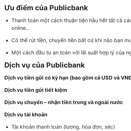
Ưu điểm của Publicbank
Thanh toán một cách thuận tiện hầu hết tất cả các
online…
Có thể rút tiền, chuyển tiền bất cứ khi nào bạn 
Một cách đầu tư an toàn với lãi suất hợp lý của 
Dịch vụ của Publicbank
Dịch vụ tiền gửi có kỳ hạn (bao gồm cả USD và VN
Dịch vụ tiền gửi tiết kiệm
Dịch vụ chuyển – nhận tiền trong và ngoài nước
Dịch vụ tài khoản
Tài khoản thanh toán (lương, hóa đơn, séc)