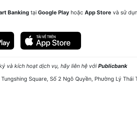
rt Banking
tại
Google Play
hoặc
App Store
và sử dụn
 và kích hoạt dịch vụ, hãy liên hệ với
Publicbank
oi Tungshing Square, Số 2 Ngô Quyền, Phường Lý Thái 