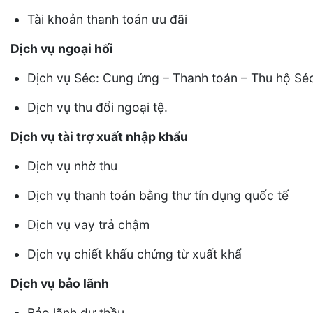
Tài khoản thanh toán ưu đãi
Dịch vụ ngoại hối
Dịch vụ Séc: Cung ứng – Thanh toán – Thu hộ Sé
Dịch vụ thu đổi ngoại tệ.
Dịch vụ tài trợ xuất nhập khẩu
Dịch vụ nhờ thu
Dịch vụ thanh toán bằng thư tín dụng quốc tế
Dịch vụ vay trả chậm
Dịch vụ chiết khấu chứng từ xuất khẩ
Dịch vụ bảo lãnh
Bảo lãnh dự thầu