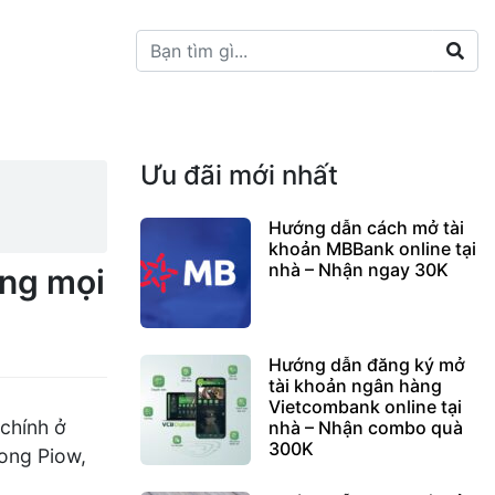
Ưu đãi mới nhất
Hướng dẫn cách mở tài
khoản MBBank online tại
nhà – Nhận ngay 30K
àng mọi
Hướng dẫn đăng ký mở
tài khoản ngân hàng
Vietcombank online tại
 chính ở
nhà – Nhận combo quà
300K
ong Piow,