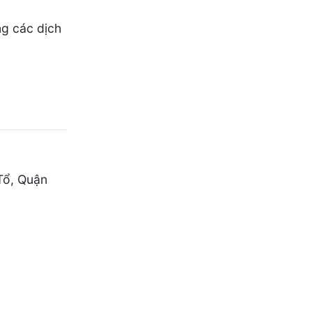
g các dịch
Tổ, Quận