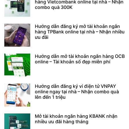
hàng Vietcombank online tại nhà – Nhận
combo quà 300K
Hướng dẫn đăng ký mở tài khoản ngân
hàng TPBank online tại nhà – Nhận nhiều
ưu đãi
Hướng dẫn mở tài khoản ngân hàng OCB
online – Tài khoản số đẹp miễn phí
Hướng dẫn đăng ký ví điện tử VNPAY
online ngay tại nhà – Nhận combo quà
lên đến 1 triệu
Mở tài khoản ngân hàng KBANK nhận
nhiều ưu đãi hàng tháng