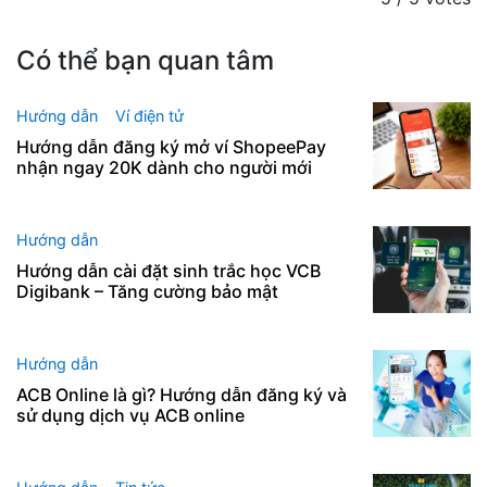
Có thể bạn quan tâm
Hướng dẫn
Ví điện tử
Hướng dẫn đăng ký mở ví ShopeePay
nhận ngay 20K dành cho người mới
Hướng dẫn
Hướng dẫn cài đặt sinh trắc học VCB
Digibank – Tăng cường bảo mật
Hướng dẫn
ACB Online là gì? Hướng dẫn đăng ký và
sử dụng dịch vụ ACB online