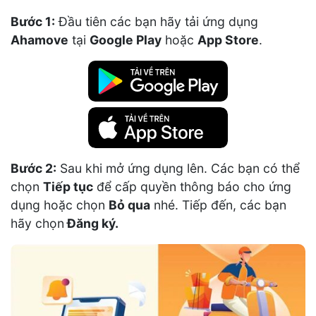
Bước 1:
Đầu tiên các bạn hãy tải ứng dụng
Ahamove
tại
Google Play
hoặc
App Store
.
Bước 2:
Sau khi mở ứng dụng lên. Các bạn có thể
chọn
Tiếp tục
để cấp quyền thông báo cho ứng
dụng hoặc chọn
Bỏ qua
nhé. Tiếp đến, các bạn
hãy chọn
Đăng ký.