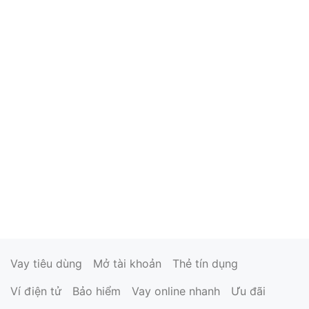
Vay tiêu dùng
Mở tài khoản
Thẻ tín dụng
Ví điện tử
Bảo hiểm
Vay online nhanh
Ưu đãi