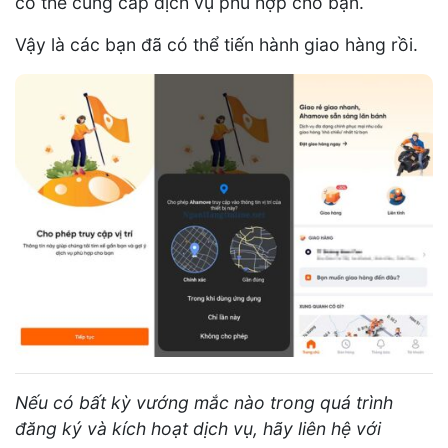
có thể cung cấp dịch vụ phù hợp cho bạn.
Vậy là các bạn đã có thể tiến hành giao hàng rồi.
Nếu có bất kỳ vướng mắc nào trong quá trình
đăng ký và kích hoạt dịch vụ, hãy liên hệ với