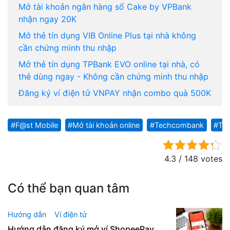
Mở tài khoản ngân hàng số Cake by VPBank
nhận ngay 20K
Mở thẻ tín dụng VIB Online Plus tại nhà không
cần chứng minh thu nhập
Mở thẻ tín dụng TPBank EVO online tại nhà, có
thẻ dùng ngay - Không cần chứng minh thu nhập
Đăng ký ví điện tử VNPAY nhận combo quà 500K
F@st Mobile
Mở tài khoản online
Techcombank
Te
4.3 / 148 votes
Có thể bạn quan tâm
Hướng dẫn
Ví điện tử
Hướng dẫn đăng ký mở ví ShopeePay