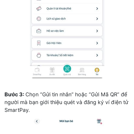
Bước 3:
Chọn “Gửi tin nhắn” hoặc “Gửi Mã QR” để
người mà bạn giới thiệu quét và đăng ký ví điện tử
SmartPay.