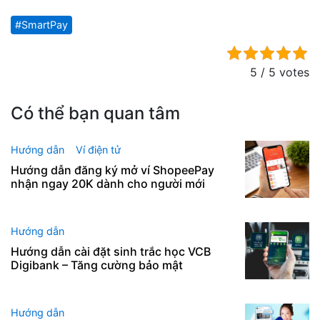
SmartPay
5 / 5 votes
Có thể bạn quan tâm
Hướng dẫn
Ví điện tử
Hướng dẫn đăng ký mở ví ShopeePay
nhận ngay 20K dành cho người mới
Hướng dẫn
Hướng dẫn cài đặt sinh trắc học VCB
Digibank – Tăng cường bảo mật
Hướng dẫn