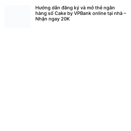
Hướng dẫn đăng ký và mở thẻ ngân
hàng số Cake by VPBank online tại nhà –
Nhận ngay 20K