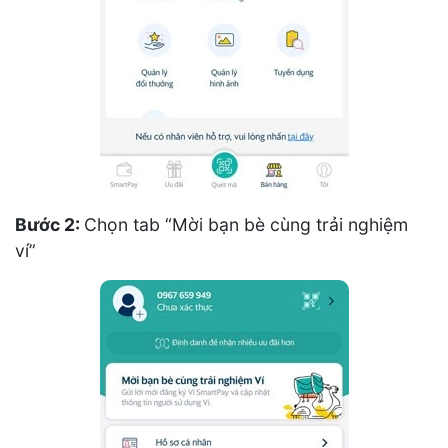
Bước 2:
Chọn tab “Mời bạn bè cùng trải nghiệm
ví”