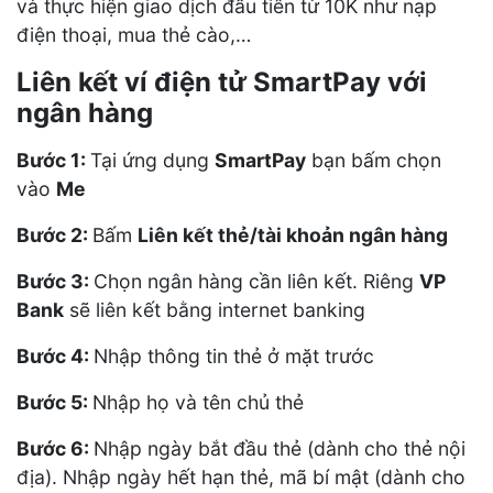
và thực hiện giao dịch đầu tiên từ 10K như nạp
điện thoại, mua thẻ cào,…
Liên kết ví điện tử SmartPay với
ngân hàng
Bước 1:
Tại ứng dụng
SmartPay
bạn bấm chọn
vào
Me
Bước 2:
Bấm
Liên kết thẻ/tài khoản ngân hàng
Bước 3:
Chọn ngân hàng cần liên kết. Riêng
VP
Bank
sẽ liên kết bằng internet banking
Bước 4:
Nhập thông tin thẻ ở mặt trước
Bước 5:
Nhập họ và tên chủ thẻ
Bước 6:
Nhập ngày bắt đầu thẻ (dành cho thẻ nội
địa). Nhập ngày hết hạn thẻ, mã bí mật (dành cho