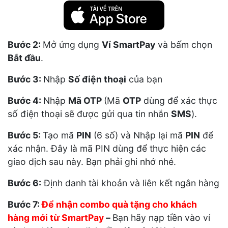
Bước 2:
Mở ứng dụng
Ví SmartPay
và bấm chọn
Bắt đầu
.
Bước 3:
Nhập
Số điện thoại
của bạn
Bước 4:
Nhập
Mã OTP
(Mã
OTP
dùng để xác thực
số điện thoại sẽ được gửi qua tin nhắn
SMS
).
Bước 5:
Tạo mã
PIN
(6 số) và Nhập lại mã
PIN
để
xác nhận. Đây là mã PIN dùng để thực hiện các
giao dịch sau này. Bạn phải ghi nhớ nhé.
Bước 6:
Định danh tài khoản và liên kết ngân hàng
Bước 7:
Để nhận combo quà tặng cho khách
hàng mới từ SmartPay
–
Bạn hãy nạp tiền vào ví