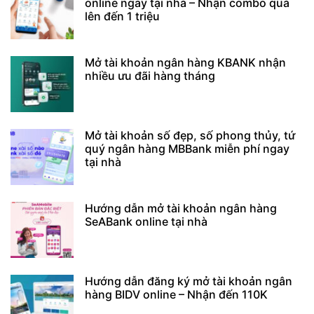
online ngay tại nhà – Nhận combo quà
lên đến 1 triệu
Mở tài khoản ngân hàng KBANK nhận
nhiều ưu đãi hàng tháng
Mở tài khoản số đẹp, số phong thủy, tứ
quý ngân hàng MBBank miễn phí ngay
tại nhà
Hướng dẫn mở tài khoản ngân hàng
SeABank online tại nhà
Hướng dẫn đăng ký mở tài khoản ngân
hàng BIDV online – Nhận đến 110K