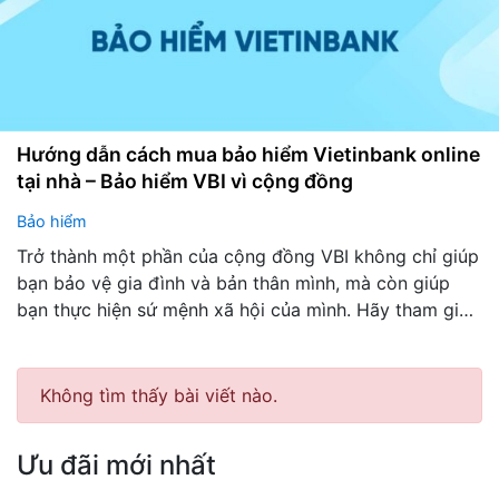
Hướng dẫn cách mua bảo hiểm Vietinbank online
tại nhà – Bảo hiểm VBI vì cộng đồng
Bảo hiểm
Trở thành một phần của cộng đồng VBI không chỉ giúp
bạn bảo vệ gia đình và bản thân mình, mà còn giúp
bạn thực hiện sứ mệnh xã hội của mình. Hãy tham gia
vào Bảo hiểm VBI – Vì Cộng Đồng và cùng chúng tôi
tạo ra một cộng đồng mạnh mẽ hơn, tốt đẹp hơn.
Không tìm thấy bài viết nào.
Ưu đãi mới nhất