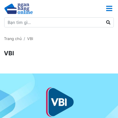
Trang chủ
VBI
VBI