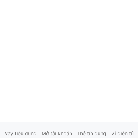
Vay tiêu dùng
Mở tài khoản
Thẻ tín dụng
Ví điện tử