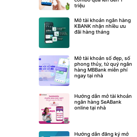
triệu
Mở tài khoản ngân hàng
KBANK nhận nhiều ưu
đãi hàng tháng
Mở tài khoản số đẹp, số
phong thủy, tứ quý ngân
hàng MBBank miễn phí
ngay tại nhà
Hướng dẫn mở tài khoản
ngân hàng SeABank
online tại nhà
Hướng dẫn đăng ký mở