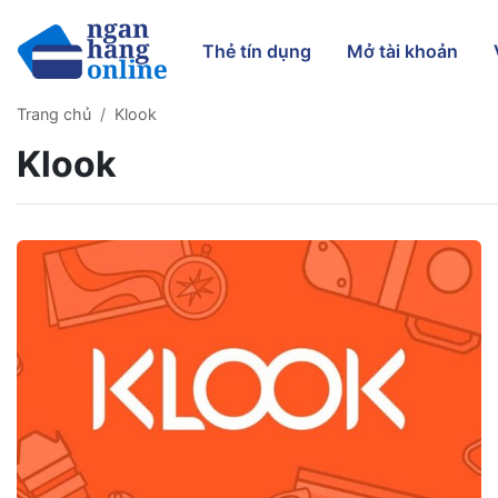
Thẻ tín dụng
Mở tài khoản
Trang chủ
Klook
Klook