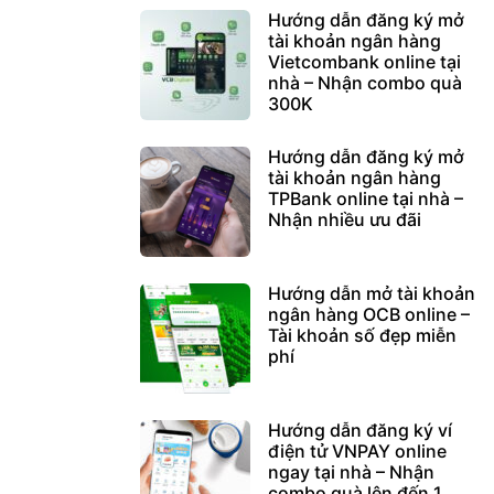
Hướng dẫn đăng ký mở
tài khoản ngân hàng
Vietcombank online tại
nhà – Nhận combo quà
300K
Hướng dẫn đăng ký mở
tài khoản ngân hàng
TPBank online tại nhà –
Nhận nhiều ưu đãi
Hướng dẫn mở tài khoản
ngân hàng OCB online –
Tài khoản số đẹp miễn
phí
Hướng dẫn đăng ký ví
điện tử VNPAY online
ngay tại nhà – Nhận
combo quà lên đến 1