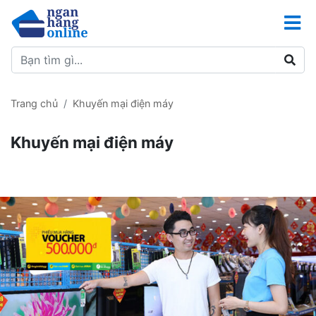
Trang chủ
Khuyến mại điện máy
Khuyến mại điện máy