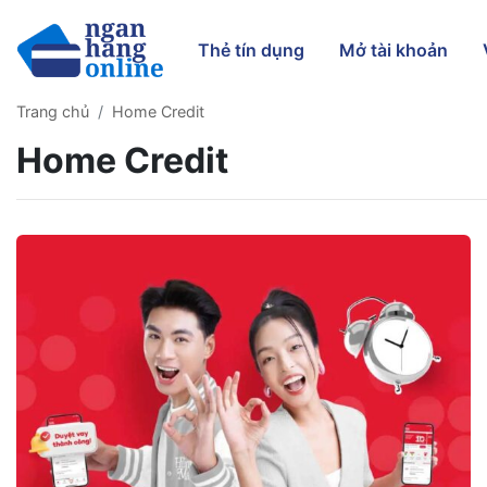
Thẻ tín dụng
Mở tài khoản
Trang chủ
Home Credit
Home Credit