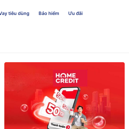
Vay tiêu dùng
Bảo hiểm
Ưu đãi