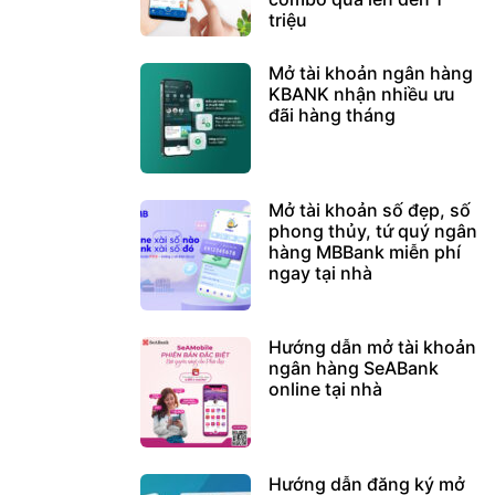
triệu
Mở tài khoản ngân hàng
KBANK nhận nhiều ưu
đãi hàng tháng
Mở tài khoản số đẹp, số
phong thủy, tứ quý ngân
hàng MBBank miễn phí
ngay tại nhà
Hướng dẫn mở tài khoản
ngân hàng SeABank
online tại nhà
Hướng dẫn đăng ký mở